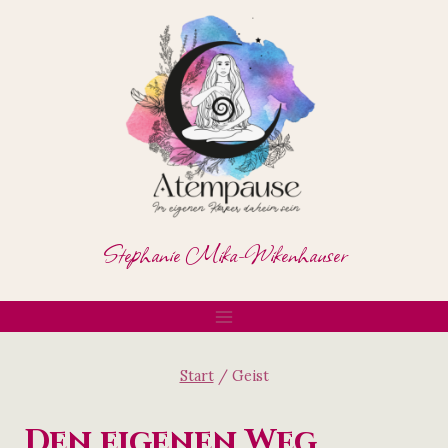
Zum
Inhalt
springen
Stephanie Mika-Wikenhauser
Start
/
Geist
Den eigenen Weg