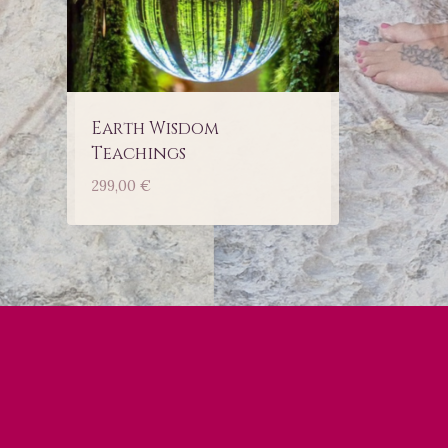
Earth Wisdom
Teachings
299,00
€